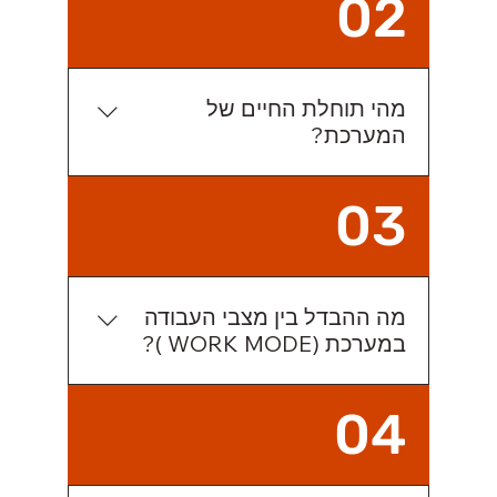
02
לכן אנו ממליצים להוסיף למערכת אגירה
סוללות ובכך לקבל מערכת שלמה שמגבה
את יכולותיה בכל מצב.
מהי תוחלת החיים של
המערכת?
כ-20 שנים. אחריות יצרן ניתנת ל-10
03
שנים.
מה ההבדל בין מצבי העבודה
במערכת (WORK MODE )?
א. SELF USE -מקנה עדיפות לשימוש
04
העצמי אל מול המכירה לרשת , במצב זה ,
המערכת תדאג קודם כל לסוללות בטעינה
ל 100% , לאחר מכן לשימוש הביתי ורק אם