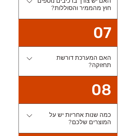
האם יש צורך ברכיבים נוספים
הליתיום נשמרות ועמידות לאורך זמן. יחד
חוץ מהממיר והסוללות?
עם זאת מצורפים מספר טיפים : מומלץ
לאפשר לסוללה פריקה ולו המזערית ביותר,
לא, אין צורך ברכיבים נוספים. המערכת
מידי פעם, לטובת חידוש ושמירה של
07
מגיעה מחווטת עם כבילה חשמלית,
אנרגיה, מצב סטטי פחות מומלץ לאורך זמן
תקשורת והגנות.
ממושך. אנו ממליצים (בקיץ) לטעון את
הסוללות בשעות השיא (11:00-15:00),
כך שתוכלו ליהנות מניצול מקסימלי של
האם המערכת דורשת
המערכת. באופן כללי מומלץ להתקין את
תחזוקה?
המערכת באזור מוצל, כל שכן את הסוללות.
המערכת לא דורשת תחזוקה כלל. כל
08
האבחון מתבצע מרחוק.
כמה שנות אחריות יש על
המוצרים שלכם?