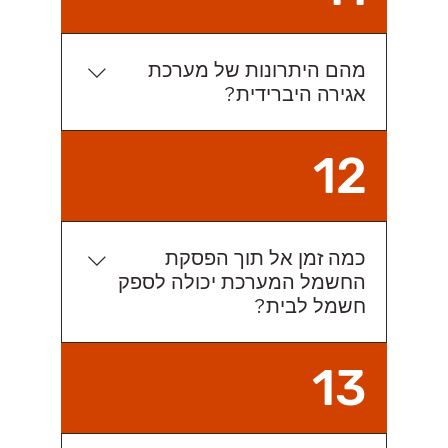
לממירים 30KW.
מהם היתרונות של מערכת
אגירה היברידית?
המערכת נותנת ביטחון אנרגטי - רציפות
12
אנרגטית של חשמל. הלקוח לא יושפע
מהפסקות חשמל או תרחיש עלטה.
האפשרות להמשיך להתקיים ללא תלות
ברשת בחשמל. המערכת נכנסת לפעולה
כמה זמן אל תוך הפסקת
תוך 10 מאיות השנייה, הלקוח אפילו לא
החשמל המערכת יכולה לספק
ידע שיש הפסקת חשמל.
חשמל לבית?
בהתאם לכמות הסוללות היא יכולה לספק
13
חשמל לבית אפילו למספר ימים.