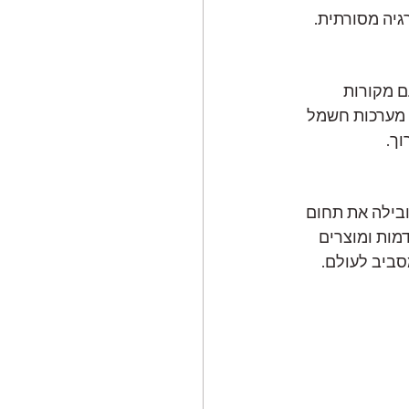
גיה מסורתית.
ם מקורות 
ת מערכות חשמל 
וך.
SolaX Pow, חטיבה של תאגיד האנרגיה הבינלאומי SolaX Power, מובילה את תחום 
 טכנולוגיות מתקדמות ומוצרים 
נות מותאמים אישית ליותר מ-80 מדינות מסביב לעולם. 