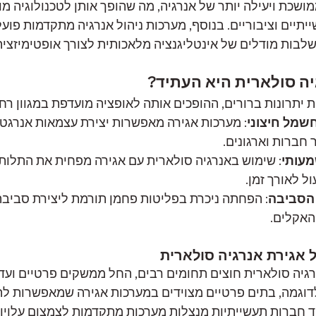
שכת ויעילה יותר של אנרגיה, מה שהופך אותן לטכנולוגיה מו
יתיים וציבוריים. בנוסף, מערכות ניהול אנרגיה מתקדמות פועל
שלבות מודלים של אינטליגנציה מלאכותית לצורך אופטימיזציה
יה סולארית היא העתיד?
 יתרונות ברורים, ההופכים אותה לאופציה מועדפת במגוון רחב
שמל חיצוני
: מערכות אגירה מאפשרות יצירת עצמאות אנרגטית
 חברות וארגונים.
מעותי
: שימוש באנרגיה סולארית עם אגירה מפחית את התלו
ול לאורך זמן.
 הסביבה
: הפחתה ניכרת בפליטות פחמן תורמת ליצירת סביבה 
האקלים.
ל אגירת אנרגיה סולארית
רגיה סולארית חוצים תחומים רבים, החל ממשקים פרטיים ועד
 לדוגמה, בתים פרטיים מצוידים במערכות אגירה שמאפשרות לה
וד חברות תעשייתיות מנצלות מערכות מתקדמות לצמצום עלויו