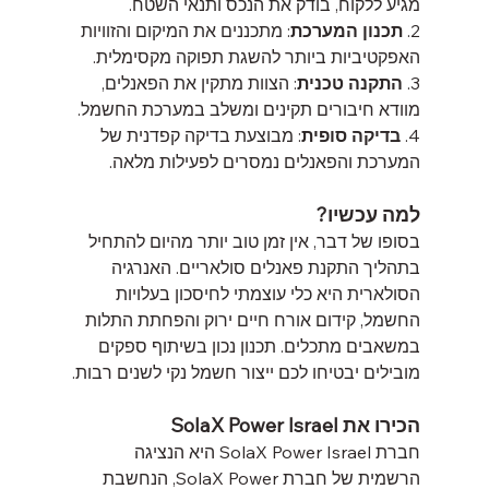
מגיע ללקוח, בודק את הנכס ותנאי השטח.
2. 
תכנון המערכת
: מתכננים את המיקום והזוויות 
האפקטיביות ביותר להשגת תפוקה מקסימלית.
3. 
התקנה טכנית
: הצוות מתקין את הפאנלים, 
מוודא חיבורים תקינים ומשלב במערכת החשמל.
4. 
בדיקה סופית
: מבוצעת בדיקה קפדנית של 
המערכת והפאנלים נמסרים לפעילות מלאה.
למה עכשיו?
בסופו של דבר, אין זמן טוב יותר מהיום להתחיל 
בתהליך התקנת פאנלים סולאריים. האנרגיה 
הסולארית היא כלי עוצמתי לחיסכון בעלויות 
החשמל, קידום אורח חיים ירוק והפחתת התלות 
במשאבים מתכלים. תכנון נכון בשיתוף ספקים 
מובילים יבטיחו לכם ייצור חשמל נקי לשנים רבות.
הכירו את SolaX Power Israel
חברת SolaX Power Israel היא הנציגה 
הרשמית של חברת SolaX Power, הנחשבת 